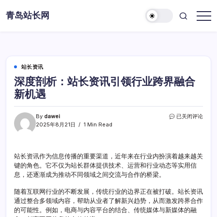
Skip
青岛站长网
to
content
站长资讯
深度剖析：站长资讯引领行业跨界融合
新机遇
深
By
dawei
已关闭评论
度
2025年8月21日
1 Min Read
剖
析：
站
站长资讯作为信息传播的重要渠道，近年来在行业内扮演着越来越关
长
键的角色。它不仅为站长群体提供技术、运营和行业动态等实用信
资
讯
息，还逐渐成为推动不同领域之间交流与合作的桥梁。
引
领
随着互联网行业的不断发展，传统行业的边界正在被打破。站长资讯
行
通过整合多领域内容，帮助从业者了解新兴趋势，从而激发跨界合作
业
的可能性。例如，电商与内容平台的结合、传统媒体与新媒体的融
跨