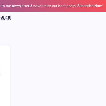
 to our newsletter & never miss our best posts.
Subscribe Now!
云虚拟机
论
广告
最新文章