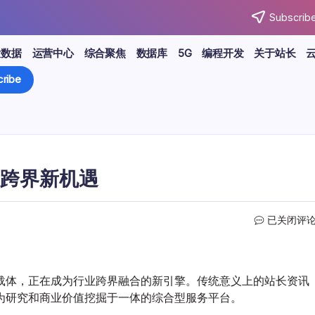
Subscribe
大数据
运营中心
综合聚焦
数据库
5G
编程开发
关于站长
ribe
跨界新机遇
深
已关闭评
度
剖
析：
站
载体，正在成为行业跨界融合的新引擎。传统意义上的站长资讯
长
为研究和商业价值挖掘于一体的综合型服务平台。
资