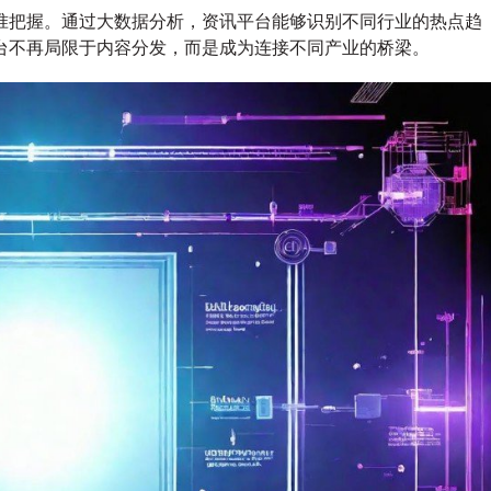
讯
准把握。通过大数据分析，资讯平台能够识别不同行业的热点趋
驱
台不再局限于内容分发，而是成为连接不同产业的桥梁。
动
的
行
业
跨
界
新
机
遇