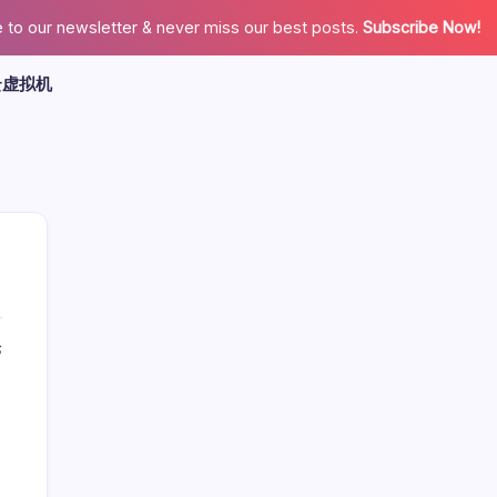
 to our newsletter & never miss our best posts.
Subscribe Now!
云虚拟机
论
广告
最新文章