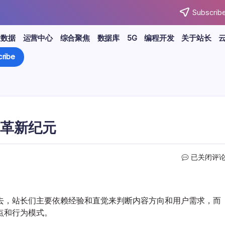
Subscribe
大数据
运营中心
综合聚焦
数据库
5G
编程开发
关于站长
ribe
革新纪元
大
已关闭评
数
据
引
领
去，站长们主要依赖经验和直觉来判断内容方向和用户需求，而
站
点和行为模式。
长