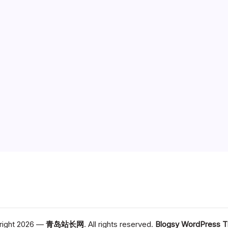
right 2026 —
青岛站长网
. All rights reserved.
Blogsy WordPress 