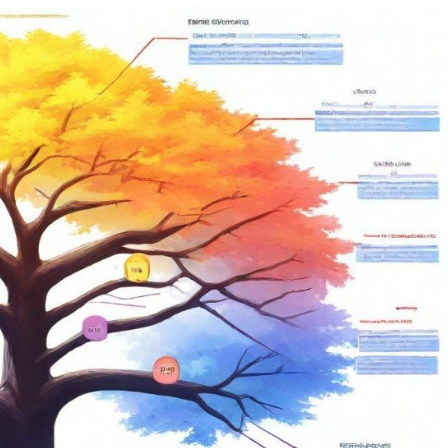
传
媒，
开
启
行
业
革
新
纪
元