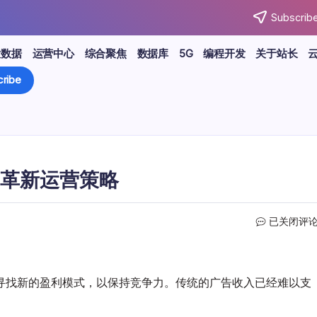
Subscribe
大数据
运营中心
综合聚焦
数据库
5G
编程开发
关于站长
ribe
革新运营策略
站
已关闭评
长
指
南：
探
寻找新的盈利模式，以保持竞争力。传统的广告收入已经难以支
索
。
网