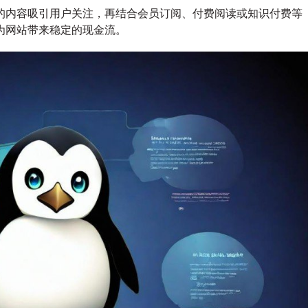
站
的内容吸引用户关注，再结合会员订阅、付费阅读或知识付费等
盈
为网站带来稳定的现金流。
利
新
路，
革
新
运
营
策
略