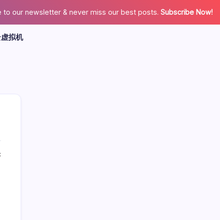
 to our newsletter & never miss our best posts.
Subscribe Now!
云虚拟机
论
广告
最新文章