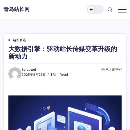
Skip
青岛站长网
to
content
站长资讯
大数据引擎：驱动站长传媒变革升级的
新动力
大
By
dawei
已关闭评论
数
2025年8月23日
1 Min Read
据
引
擎：
驱
动
站
长
传
媒
变
革