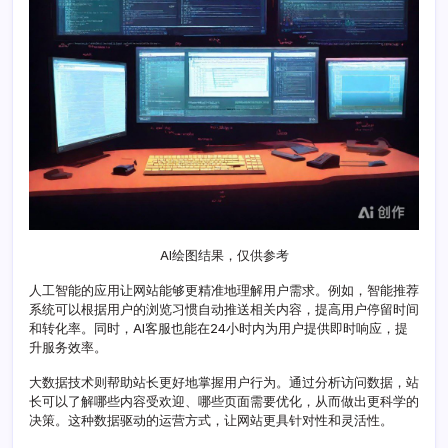
站
核
心
竞
争
力
AI绘图结果，仅供参考
人工智能的应用让网站能够更精准地理解用户需求。例如，智能推荐
系统可以根据用户的浏览习惯自动推送相关内容，提高用户停留时间
和转化率。同时，AI客服也能在24小时内为用户提供即时响应，提
升服务效率。
大数据技术则帮助站长更好地掌握用户行为。通过分析访问数据，站
长可以了解哪些内容受欢迎、哪些页面需要优化，从而做出更科学的
决策。这种数据驱动的运营方式，让网站更具针对性和灵活性。