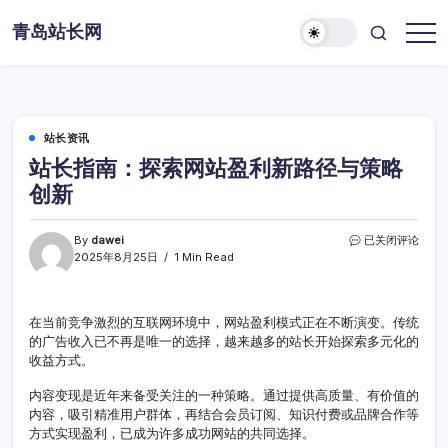
Skip
青岛站长网
to
content
站长资讯
站长指南：探索网站盈利新路径与策略
创新
站
By
dawei
已关闭评论
长
2025年8月25日
1 Min Read
指
南：
探
在当前竞争激烈的互联网环境中，网站盈利模式正在不断演变。传统
索
的广告收入已不再是唯一的选择，越来越多的站长开始探索多元化的
网
站
收益方式。
盈
利
内容变现是近年来备受关注的一种策略。通过提供高质量、有价值的
新
内容，吸引精准用户群体，再结合会员订阅、知识付费或品牌合作等
路
方式实现盈利，已成为许多成功网站的共同选择。
径