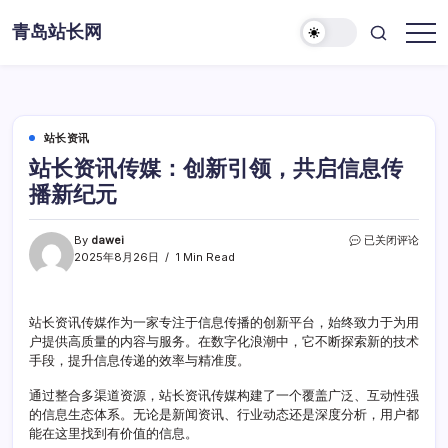
Skip
青岛站长网
to
content
站长资讯
站长资讯传媒：创新引领，共启信息传
播新纪元
站
By
dawei
已关闭评论
长
2025年8月26日
1 Min Read
资
讯
传
站长资讯传媒作为一家专注于信息传播的创新平台，始终致力于为用
媒：
户提供高质量的内容与服务。在数字化浪潮中，它不断探索新的技术
创
新
手段，提升信息传递的效率与精准度。
引
领，
通过整合多渠道资源，站长资讯传媒构建了一个覆盖广泛、互动性强
共
的信息生态体系。无论是新闻资讯、行业动态还是深度分析，用户都
启
能在这里找到有价值的信息。
信