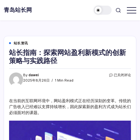
Skip
青岛站长网
to
content
站长资讯
站长指南：探索网站盈利新模式的创新
策略与实践路径
站
By
dawei
已关闭评论
长
2025年8月26日
1 Min Read
指
南：
探
在当前的互联网环境中，网站盈利模式正在经历深刻的变革。传统的
索
广告收入已经难以支撑持续增长，因此探索新的盈利方式成为站长们
网
站
必须面对的课题。
盈
利
新
模
式