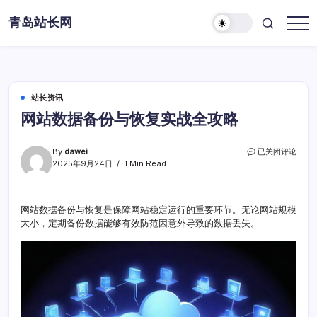
Skip
青岛站长网
to
content
站长资讯
网站数据备份与恢复实战全攻略
网
By
dawei
已关闭评论
站
2025年9月24日
1 Min Read
数
据
备
网站数据备份与恢复是保障网站稳定运行的重要环节。无论网站规模
份
大小，定期备份数据能够有效防范因意外导致的数据丢失。
与
恢
复
实
战
全
攻
略