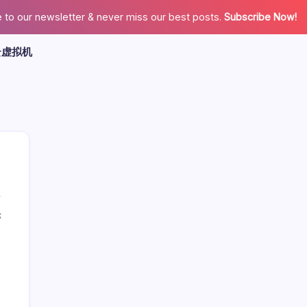
 to our newsletter & never miss our best posts.
Subscribe Now!
云虚拟机
论
广告
最新文章