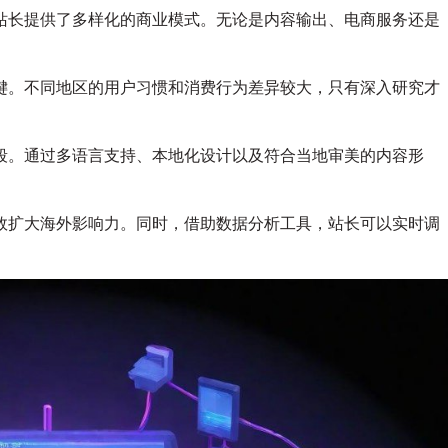
长
站长提供了多样化的商业模式。无论是内容输出、电商服务还是
海
外
拓
键。不同地区的用户习惯和消费行为差异较大，只有深入研究才
展
策
略
段。通过多语言支持、本地化设计以及符合当地审美的内容形
与
实
战
指
效扩大海外影响力。同时，借助数据分析工具，站长可以实时调
南