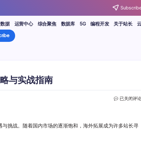
Subscribe
大数据
运营中心
综合聚焦
数据库
5G
编程开发
关于站长
ribe
略与实战指南
互
已关闭评
联
网
新
蓝
遇与挑战。随着国内市场的逐渐饱和，海外拓展成为许多站长寻
海：
站