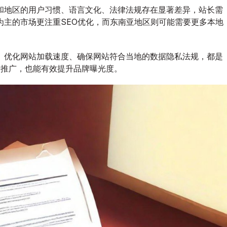
站
和地区的用户习惯、语言文化、法律法规存在显著差异，站长需
长
为主的市场更注重SEO优化，而东南亚地区则可能需要更多本地
海
外
拓
、优化网站加载速度、确保网站符合当地的数据隐私法规，都是
展
行推广，也能有效提升品牌曝光度。
策
略
深
度
剖
析