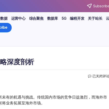
Subscribe
大数据
运营中心
综合聚焦
数据库
5G
编程开发
关于站长
ribe
略深度剖析
互
已关闭评
联
网
新
风
所未有的机遇与挑战。传统国内市场的竞争日益激烈，而海外市
口
何将业务拓展至海外市场。
下