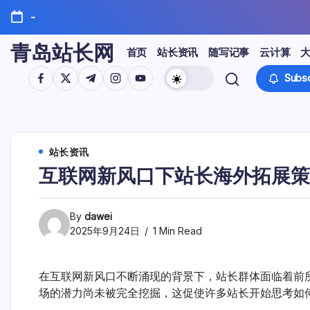
Skip
-
to
content
青岛站长网
首页
站长资讯
随写记事
云计算
https://www.facebook.com/
https://twitter.com/
https://t.me/
https://www.instagram.com/
https://youtube.com/
Subsc
站长资讯
互联网新风口下站长海外拓展策
By
dawei
2025年9月24日
1 Min Read
在互联网新风口不断涌现的背景下，站长群体面临着前
场的潜力尚未被完全挖掘，这促使许多站长开始思考如