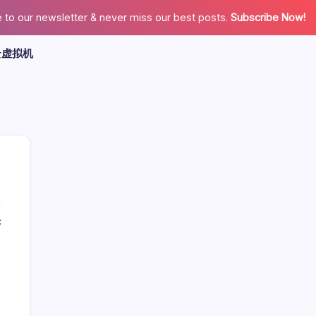
 to our newsletter & never miss our best posts.
Subscribe Now!
云虚拟机
论
广告
最新文章