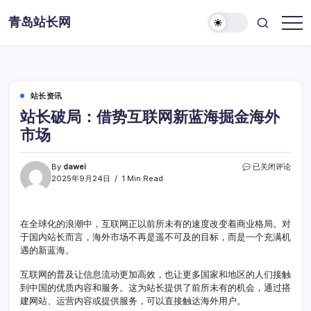
Skip
青岛站长网
to
content
站长资讯
站长破局：借势互联网新蓝海掘金海外
市场
站
By
dawei
已关闭评论
长
2025年9月24日
1 Min Read
破
局：
借
在全球化的浪潮中，互联网正以前所未有的速度改变着商业格局。对
势
于国内站长而言，海外市场不再是遥不可及的目标，而是一个充满机
互
联
遇的新蓝海。
网
新
互联网的普及让信息流动更加高效，也让更多国家和地区的人们接触
蓝
到中国的优质内容和服务。这为站长提供了前所未有的机会，通过搭
海
建网站、运营内容或提供服务，可以直接触达海外用户。
掘