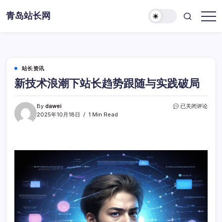
Skip
青岛站长网
to
content
站长资讯
新技术浪潮下站长趋势跟随与实践破局
新
By
dawei
已关闭评论
技
2025年10月18日
1 Min Read
术
浪
潮
下
站
长
趋
势
跟
随
与
实