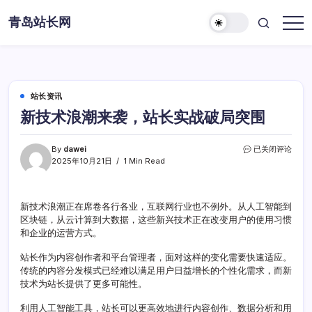
Skip
青岛站长网
to
content
站长资讯
新技术浪潮来袭，站长实战破局突围
新
By
dawei
已关闭评论
技
2025年10月21日
1 Min Read
术
浪
潮
新技术浪潮正在席卷各行各业，互联网行业也不例外。从人工智能到
来
区块链，从云计算到大数据，这些新兴技术正在改变用户的使用习惯
袭，
站
和企业的运营方式。
长
实
站长作为内容创作者和平台管理者，面对这样的变化需要快速适应。
战
传统的内容分发模式已经难以满足用户日益增长的个性化需求，而新
破
技术为站长提供了更多可能性。
局
突
利用人工智能工具，站长可以更高效地进行内容创作、数据分析和用