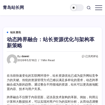
Skip
青岛站长网
to
content
站长资讯
动态跨界融合：站长资源优化与架构革
新策略
动
By
dawei
已关闭评论
态
2026年5月18日
1 Min Read
跨
界
融
在当前快速变化的互联网环境中，站长资源优化已成为提升网站竞争
合：
力的关键。传统的资源管理方式已难以满足多样化的需求，动态跨界
站
长
融合成为新的趋势。通过整合不同领域的资源，站长可以更高效地配
资
置内容、技术与用户关系。
源
优
跨界融合不仅限于内容层面，还涉及技术架构的革新。例如，利用云
化
计算和大数据技术，可以实现对用户行为的实时分析，从而动态调整
与