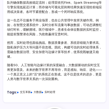
队列确保数据高效稳定流转；处理层依托Flink、Spark Streaming等
引擎实现低延迟计算；而存储与可视化层则将结果快速呈现给前端应
用或决策者。各环节紧密配合，形成一个闭环响应系统。
这一生态不仅服务于商业场景，也在公共管理中发挥关键作用。例
如，在智慧交通系统中，实时分析车流量与事故数据，可动态调整红
绿灯时长，缓解拥堵。医疗领域中，患者生命体征数据的实时监控，
能提前预警潜在风险，为抢救赢得宝贵时间。
然而，实时处理也面临挑战。数据质量参差、系统容错能力要求高、
隐私保护压力大等问题不容忽视。因此，构建可信的实时处理体系，
需融合数据治理、安全加密与边缘计算等技术，使系统既敏捷又稳
健。
随着5G、人工智能与边缘计算的深度融合，大数据驱动的实时交互
将更加普及。未来的数字世界不再等待，而是感知、响应、进化——
一个真正意义上的“活”的系统正在形成。这不仅是技术的进步，更是
人类与数字世界关系的一次深刻重构。
Tags:
交互革新
大数据
实时处理