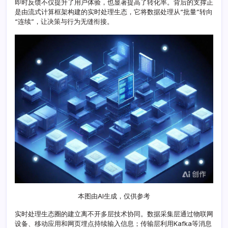
即时反馈不仅提升了用户体验，也显著提高了转化率。背后的支撑正
处
是由流式计算框架构建的实时处理生态，它将数据处理从“批量”转向
理
“连续”，让决策与行为无缝衔接。
生
态
圈
本图由AI生成，仅供参考
实时处理生态圈的建立离不开多层技术协同。数据采集层通过物联网
设备、移动应用和网页埋点持续输入信息；传输层利用Kafka等消息