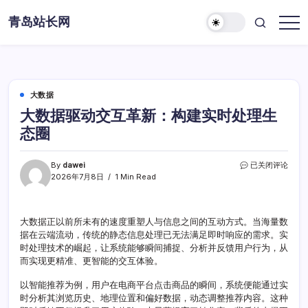
Skip
青岛站长网
to
content
大数据
大数据驱动交互革新：构建实时处理生
态圈
大
By
dawei
已关闭评论
数
2026年7月8日
1 Min Read
据
驱
动
大数据正以前所未有的速度重塑人与信息之间的互动方式。当海量数
交
据在云端流动，传统的静态信息处理已无法满足即时响应的需求。实
互
革
时处理技术的崛起，让系统能够瞬间捕捉、分析并反馈用户行为，从
新：
而实现更精准、更智能的交互体验。
构
建
以智能推荐为例，用户在电商平台点击商品的瞬间，系统便能通过实
实
时分析其浏览历史、地理位置和偏好数据，动态调整推荐内容。这种
时