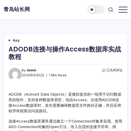
Skip
青岛站长网
to
content
Asp
ADODB连接与操作Access数据库实战
教程
ADODB
By
dawei
已关闭评论
连
2025年8月5日
1 Min Read
接
与
操
ADODB（ActiveX Data Objects）是微软提供的一组用于访问数据
作
库的组件，支持多种数据库类型，包括Access。在使用ADODB连
Access
数
接Access数据库时，首先需要确保数据库文件路径正确，并且应用
据
程序有权限访问该路径。
库
实
连接Access数据库通常通过建立一个Connection对象来实现。使用
战
ADO Connection对象的Open方法，传入合适的连接字符串。例
教