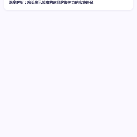
深度解析：站长资讯策略构建品牌影响力的实施路径
广告
最新文章
AI赋能跨界融合：后端资源动态优化配置科技新范式
2026
年8月7日
鸿蒙动态：技术跨界融合破局，科技资源整合开启新篇
2026年8月7日