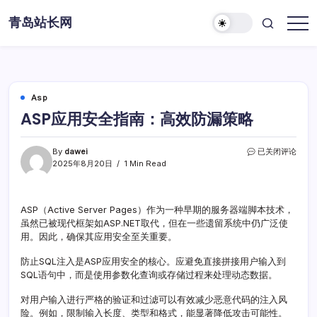
Skip
青岛站长网
to
content
Asp
ASP应用安全指南：高效防漏策略
ASP
By
dawei
已关闭评论
应
2025年8月20日
1 Min Read
用
安
全
ASP（Active Server Pages）作为一种早期的服务器端脚本技术，
指
虽然已被现代框架如ASP.NET取代，但在一些遗留系统中仍广泛使
南：
高
用。因此，确保其应用安全至关重要。
效
防
防止SQL注入是ASP应用安全的核心。应避免直接拼接用户输入到
漏
SQL语句中，而是使用参数化查询或存储过程来处理动态数据。
策
略
对用户输入进行严格的验证和过滤可以有效减少恶意代码的注入风
险。例如，限制输入长度、类型和格式，能显著降低攻击可能性。