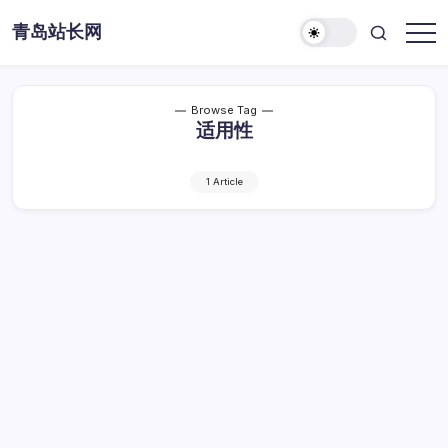
Skip
青岛站长网
to
content
Browse Tag
适用性
1 Article
UIKit与SwiftUI框架对比及适用性研究
UIKit
By
Dawei
1 Min Read
已关闭评论
与
SwiftUI
UIKit与SwiftUI框架对比及适用性研究
框