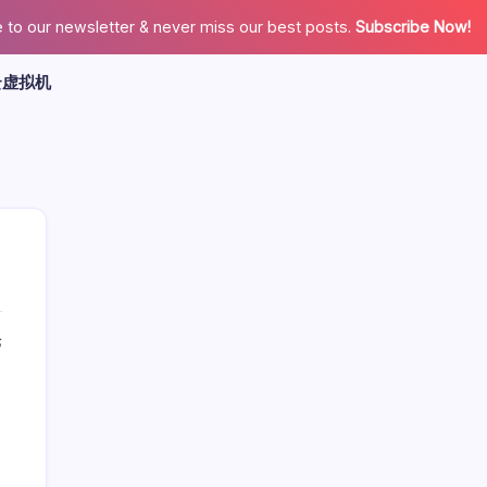
 to our newsletter & never miss our best posts.
Subscribe Now!
云虚拟机
论
广告
最新文章