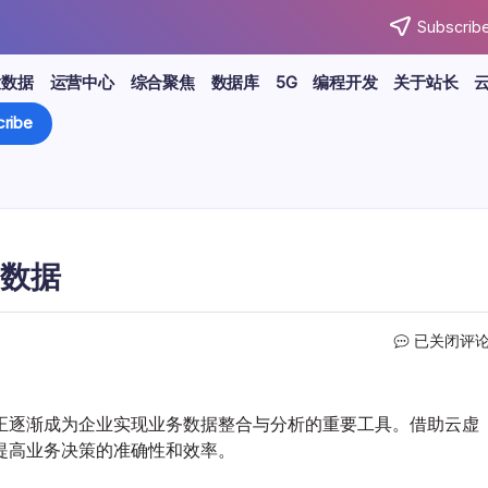
Subscribe
大数据
运营中心
综合聚焦
数据库
5G
编程开发
关于站长
ribe
数据
云
已关闭评
虚
拟
机
正逐渐成为企业实现业务数据整合与分析的重要工具。借助云虚
帮
提高业务决策的准确性和效率。
助
企