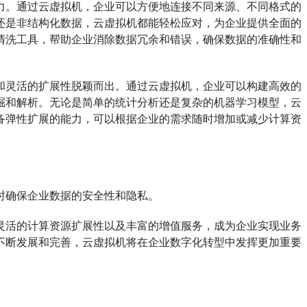
力。通过云虚拟机，企业可以方便地连接不同来源、不同格式的
业
还是非结构化数据，云虚拟机都能轻松应对，为企业提供全面的
整
合
清洗工具，帮助企业消除数据冗余和错误，确保数据的准确性和
分
析
业
和灵活的扩展性脱颖而出。通过云虚拟机，企业可以构建高效的
务
掘和解析。无论是简单的统计分析还是复杂的机器学习模型，云
数
备弹性扩展的能力，可以根据企业的需求随时增加或减少计算资
据
时确保企业数据的安全性和隐私。
灵活的计算资源扩展性以及丰富的增值服务，成为企业实现业务
不断发展和完善，云虚拟机将在企业数字化转型中发挥更加重要