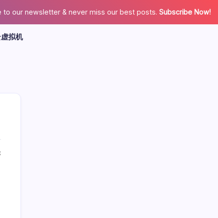
 to our newsletter & never miss our best posts.
Subscribe Now!
云虚拟机
论
广告
最新文章