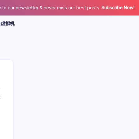
 to our newsletter & never miss our best posts.
Subscribe Now!
云虚拟机
t
论
广告
最新文章