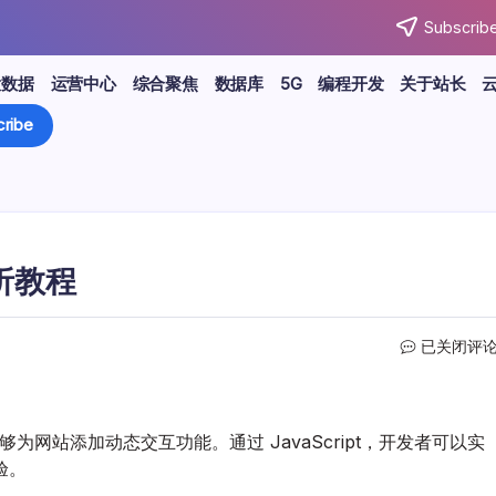
Subscribe
大数据
运营中心
综合聚焦
数据库
5G
编程开发
关于站长
ribe
解析教程
JavaScrip
已关闭评
网
站
设
计
能够为网站添加动态交互功能。通过 JavaScript，开发者可以实
实
验。
战