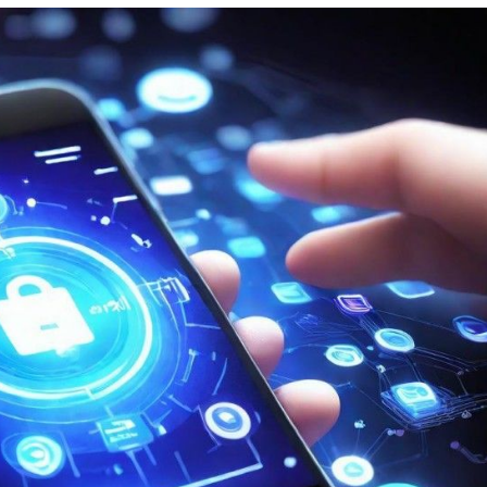
全
解
析
教
程