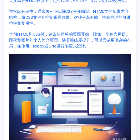
直接写在HTML标签中，也可以通过外部文件引入，使代码更整洁。
教
程
在实际开发中，通常将HTML和CSS分开编写。HTML文件负责内容
结构，而CSS文件则控制视觉效果。这种分离有助于提高代码的可维
护性和复用性。
学习HTML和CSS时，建议从简单的页面开始，比如一个包含标题、
段落和图片的个人简介页面。随着熟练度提升，可以尝试更复杂的布
局，如使用Flexbox或Grid进行响应式设计。