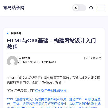
Skip
青岛站长网
to
content
程序设计
HTML与CSS基础：构建网站设计入门
教程
HTML
By
dawei
已关闭评论
与
2025年8月19日
1 Min Read
CSS
基
础：
HTML（超文本标记语言）是构建网页的基础，它通过标签来定义网
构
页的结构和内容。例如，“标签用于标题，`
建
网
站
`标签用于段落，而`
`标签则用于创建超链接。
设
计
CSS（层叠样式表）负责网页的外观和布局。通过CSS，可以设置颜
入
色、字体、边距以及元素的位置等样式属性。CSS可以通过内联方式
门