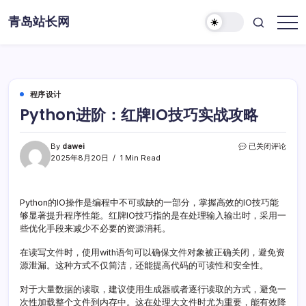
Skip
青岛站长网
to
content
程序设计
Python进阶：红牌IO技巧实战攻略
Python
By
dawei
已关闭评论
进
2025年8月20日
1 Min Read
阶：
红
牌
Python的IO操作是编程中不可或缺的一部分，掌握高效的IO技巧能
IO
够显著提升程序性能。红牌IO技巧指的是在处理输入输出时，采用一
技
巧
些优化手段来减少不必要的资源消耗。
实
战
在读写文件时，使用with语句可以确保文件对象被正确关闭，避免资
攻
源泄漏。这种方式不仅简洁，还能提高代码的可读性和安全性。
略
对于大量数据的读取，建议使用生成器或者逐行读取的方式，避免一
次性加载整个文件到内存中。这在处理大文件时尤为重要，能有效降