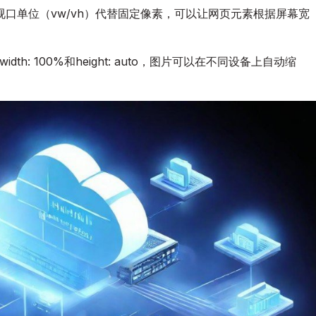
略：
口单位（vw/vh）代替固定像素，可以让网页元素根据屏幕宽
打
造
全
h: 100%和height: auto，图片可以在不同设备上自动缩
设
备
适
配
网
站