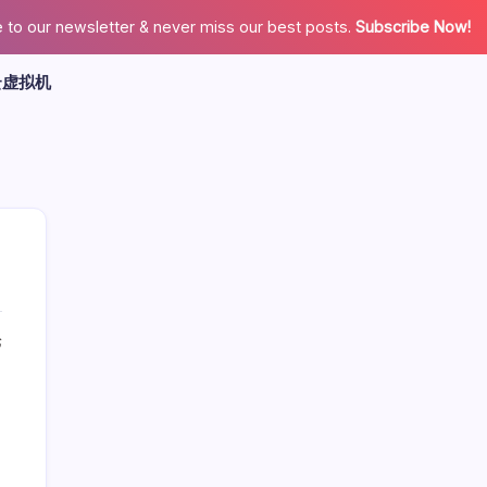
 to our newsletter & never miss our best posts.
Subscribe Now!
云虚拟机
论
广告
最新文章