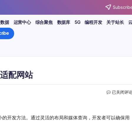
Subscribe
大数据
运营中心
综合聚焦
数据库
5G
编程开发
关于站长
ribe
适配网站
响
已关闭评
应
式
设
计
小的开发方法。通过灵活的布局和媒体查询，开发者可以确保用
全
攻