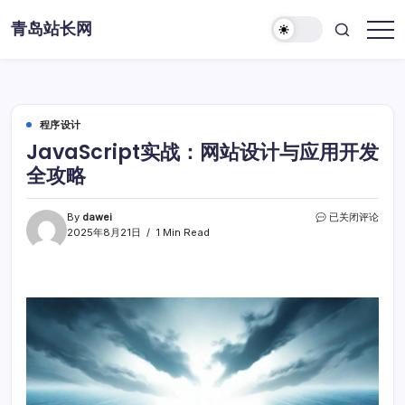
Skip
青岛站长网
to
content
程序设计
JavaScript实战：网站设计与应用开发
全攻略
JavaScript
By
dawei
已关闭评论
实
2025年8月21日
1 Min Read
战：
网
站
设
计
与
应
用
开
发
全